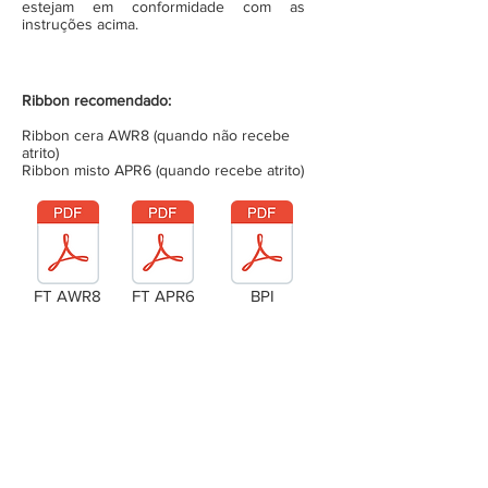
estejam em conformidade com as
instruções acima.
Ribbon recomendado:
Ribbon cera AWR8 (quando não recebe
atrito)
Ribbon misto APR6 (quando recebe atrito)
FT AWR8
FT APR6
BPI
Laudo Técnico
Metragem da bobina (completa)