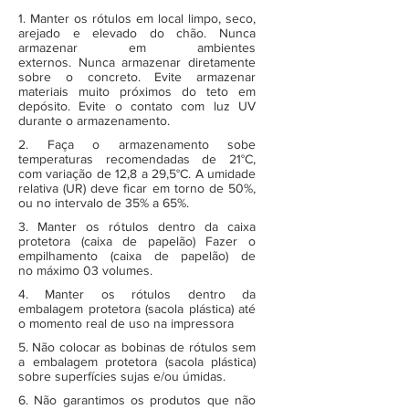
1. Manter os rótulos em local limpo, seco,
arejado e elevado do chão. Nunca
armazenar em ambientes
externos. Nunca armazenar diretamente
sobre o concreto. Evite armazenar
materiais muito próximos do teto em
depósito. Evite o contato com luz UV
durante o armazenamento.
2. Faça o armazenamento sobe
temperaturas recomendadas de 21°C,
com variação de 12,8 a 29,5°C. A umidade
relativa (UR) deve ficar em torno de 50%,
ou no intervalo de 35% a 65%.
3. Manter os rótulos dentro da caixa
protetora (caixa de papelão) Fazer o
empilhamento (caixa de papelão) de
no máximo 03 volumes.
4. Manter os rótulos dentro da
embalagem protetora (sacola plástica) até
o momento real de uso na impressora
5. Não colocar as bobinas de rótulos sem
a embalagem protetora (sacola plástica)
sobre superfícies sujas e/ou úmidas.
6. Não garantimos os produtos que não