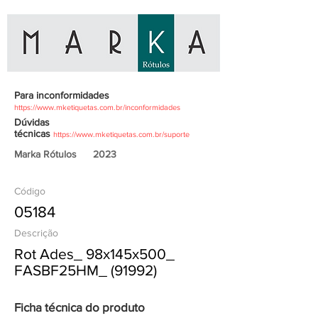
Para inconformidades
https://www.mketiquetas.com.br/inconformidades
Dúvidas
técnicas
https://www.mketiquetas.com.br/suporte
Marka Rótulos
2023
Código
05184
Descrição
Rot Ades_ 98x145x500_
FASBF25HM_ (91992)
Ficha técnica do produto