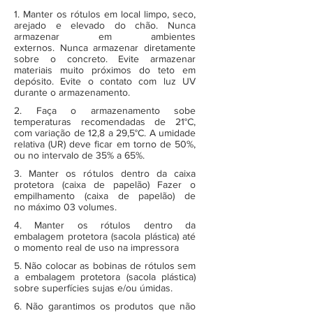
1. Manter os rótulos em local limpo, seco,
arejado e elevado do chão. Nunca
armazenar em ambientes
externos. Nunca armazenar diretamente
sobre o concreto. Evite armazenar
materiais muito próximos do teto em
depósito. Evite o contato com luz UV
durante o armazenamento.
2. Faça o armazenamento sobe
temperaturas recomendadas de 21°C,
com variação de 12,8 a 29,5°C. A umidade
relativa (UR) deve ficar em torno de 50%,
ou no intervalo de 35% a 65%.
3. Manter os rótulos dentro da caixa
protetora (caixa de papelão) Fazer o
empilhamento (caixa de papelão) de
no máximo 03 volumes.
4. Manter os rótulos dentro da
embalagem protetora (sacola plástica) até
o momento real de uso na impressora
5. Não colocar as bobinas de rótulos sem
a embalagem protetora (sacola plástica)
sobre superfícies sujas e/ou úmidas.
6. Não garantimos os produtos que não