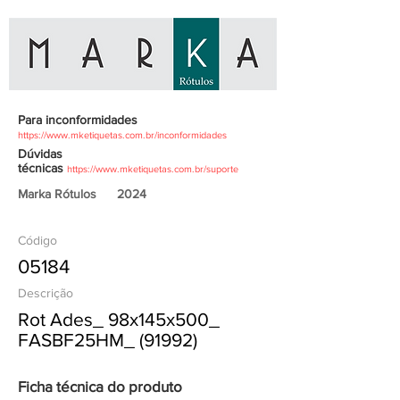
Para inconformidades
https://www.mketiquetas.com.br/inconformidades
Dúvidas
técnicas
https://www.mketiquetas.com.br/suporte
Marka Rótulos
2024
Código
05184
Descrição
Rot Ades_ 98x145x500_
FASBF25HM_ (91992)
Ficha técnica do produto