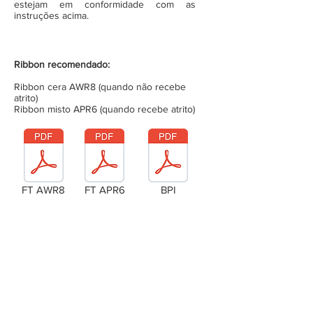
estejam em conformidade com as
instruções acima.
Ribbon recomendado:
Ribbon cera AWR8 (quando não recebe
atrito)
Ribbon misto APR6 (quando recebe atrito)
FT AWR8
FT APR6
BPI
Laudo Técnico
Metragem da bobina (completa)