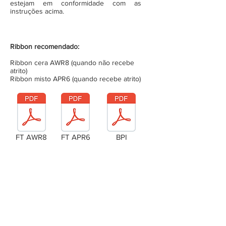
estejam em conformidade com as
instruções acima.
Ribbon recomendado:
Ribbon cera AWR8 (quando não recebe
atrito)
Ribbon misto APR6 (quando recebe atrito)
FT AWR8
FT APR6
BPI
Laudo Técnico
Metragem da bobina (completa)