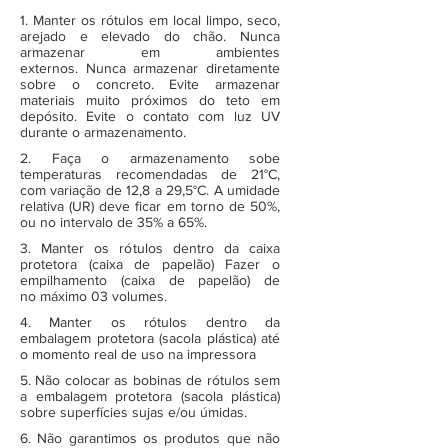
1. Manter os rótulos em local limpo, seco,
arejado e elevado do chão. Nunca
armazenar em ambientes
externos. Nunca armazenar diretamente
sobre o concreto. Evite armazenar
materiais muito próximos do teto em
depósito. Evite o contato com luz UV
durante o armazenamento.
2. Faça o armazenamento sobe
temperaturas recomendadas de 21°C,
com variação de 12,8 a 29,5°C. A umidade
relativa (UR) deve ficar em torno de 50%,
ou no intervalo de 35% a 65%.
3. Manter os rótulos dentro da caixa
protetora (caixa de papelão) Fazer o
empilhamento (caixa de papelão) de
no máximo 03 volumes.
4. Manter os rótulos dentro da
embalagem protetora (sacola plástica) até
o momento real de uso na impressora
5. Não colocar as bobinas de rótulos sem
a embalagem protetora (sacola plástica)
sobre superfícies sujas e/ou úmidas.
6. Não garantimos os produtos que não