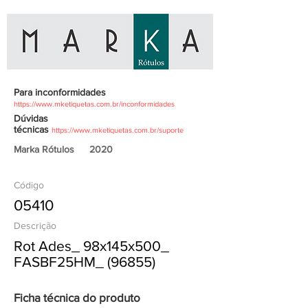
Para inconformidades
https://www.mketiquetas.com.br/inconformidades
Dúvidas
técnicas
https://www.mketiquetas.com.br/suporte
Marka Rótulos
2020
Código
05410
Descrição
Rot Ades_ 98x145x500_
FASBF25HM_ (96855)
Ficha técnica do produto