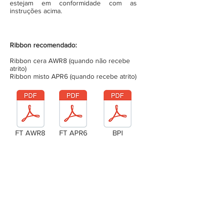
estejam em conformidade com as
instruções acima.
Ribbon recomendado:
Ribbon cera AWR8 (quando não recebe
atrito)
Ribbon misto APR6 (quando recebe atrito)
FT AWR8
FT APR6
BPI
Laudo Técnico
Metragem da bobina (completa)