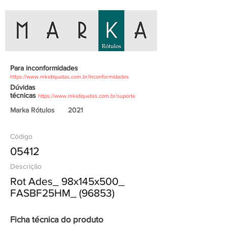
Para inconformidades
https://www.mketiquetas.com.br/inconformidades
Dúvidas
técnicas
https://www.mketiquetas.com.br/suporte
Marka Rótulos
2021
Código
05412
Descrição
Rot Ades_ 98x145x500_
FASBF25HM_ (96853)
Ficha técnica do produto