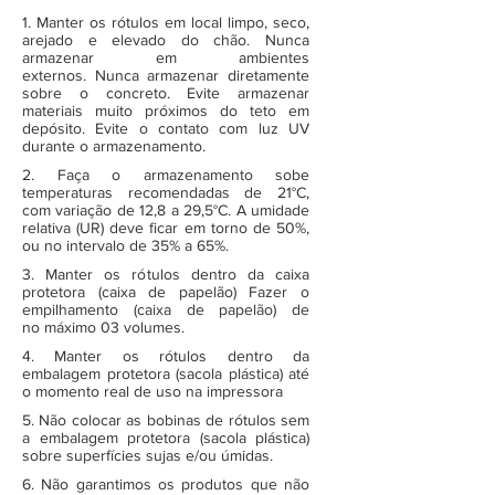
1. Manter os rótulos em local limpo, seco,
arejado e elevado do chão. Nunca
armazenar em ambientes
externos. Nunca armazenar diretamente
sobre o concreto. Evite armazenar
materiais muito próximos do teto em
depósito. Evite o contato com luz UV
durante o armazenamento.
2. Faça o armazenamento sobe
temperaturas recomendadas de 21°C,
com variação de 12,8 a 29,5°C. A umidade
relativa (UR) deve ficar em torno de 50%,
ou no intervalo de 35% a 65%.
3. Manter os rótulos dentro da caixa
protetora (caixa de papelão) Fazer o
empilhamento (caixa de papelão) de
no máximo 03 volumes.
4. Manter os rótulos dentro da
embalagem protetora (sacola plástica) até
o momento real de uso na impressora
5. Não colocar as bobinas de rótulos sem
a embalagem protetora (sacola plástica)
sobre superfícies sujas e/ou úmidas.
6. Não garantimos os produtos que não