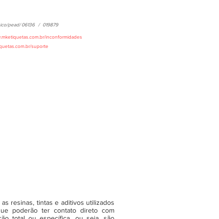
ico/pead/
06136
/
019879
w.mketiquetas.com.br/inconformidades
iquetas.com.br/suporte
 resinas, tintas e aditivos utilizados
ue poderão ter contato direto com
o total ou específica, ou seja, são