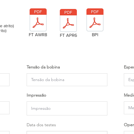
atrito)
ito)
FT AWR8
BPI
FT APR6
Tensão da bobina
Espes
Impressão
Medi
Data dos testes
Oper