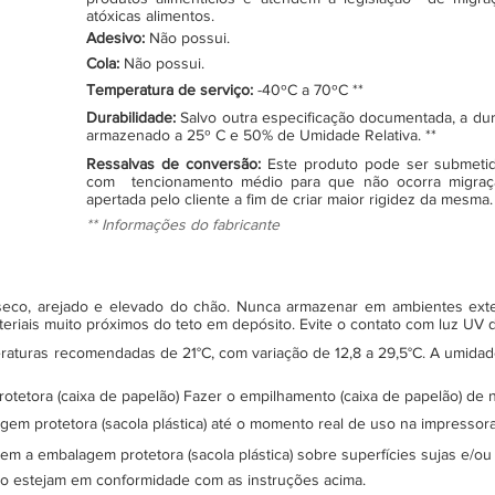
atóxicas alimentos.
Adesivo:
Não possui.
Cola:
Não possui.
Temperatura de serviço:
-40ºC a 70ºC **
Durabilidade:
Salvo outra especificação documentada, a du
armazenado a 25º C e 50% de Umidade Relativa. **
Ressalvas de conversão:
Este produto pode ser submeti
com tencionamento médio para que não ocorra migraç
apertada pelo cliente a fim de criar maior rigidez da mesma.
** Informações do fabricante
, seco, arejado e elevado do chão. Nunca armazenar em ambientes ex
teriais muito próximos do teto em depósito. Evite o contato com luz UV
turas recomendadas de 21°C, com variação de 12,8 a 29,5°C. A umidade 
protetora (caixa de papelão) Fazer o empilhamento (caixa de papelão) d
gem protetora (sacola plástica) até o momento real de uso na impressor
sem a embalagem protetora (sacola plástica) sobre superfícies sujas e/ou
ão estejam em conformidade com as instruções acima.