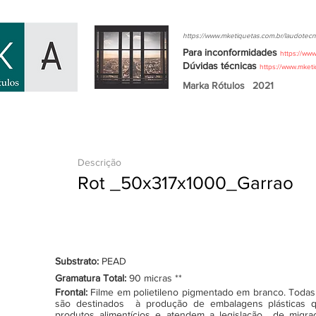
https://www.mketiquetas.com.br/laudotecn
Para inconformidades
https://ww
Dúvidas
técnicas
https://www.mket
Marka Rótulos
2021
Descrição
Rot _50x317x1000_Garrao
Substrato:
PEAD
Gramatura Total:
90 micras **
Frontal:
Filme em polietileno pigmentado em branco. Todas as
são destinados à produção de embalagens plásticas q
produtos alimentícios e atendem a legislação de migraçã