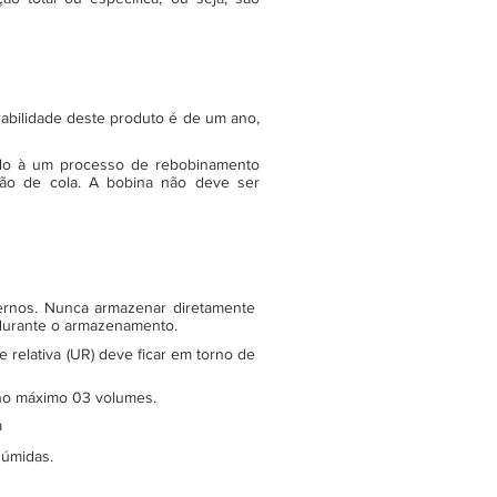
rabilidade deste produto é de um ano,
do à um processo de rebobinamento
ão de cola. A bobina não deve ser
ternos. Nunca armazenar diretamente
 durante o armazenamento.
relativa (UR) deve ficar em torno de
e no máximo 03 volumes.
a
 úmidas.