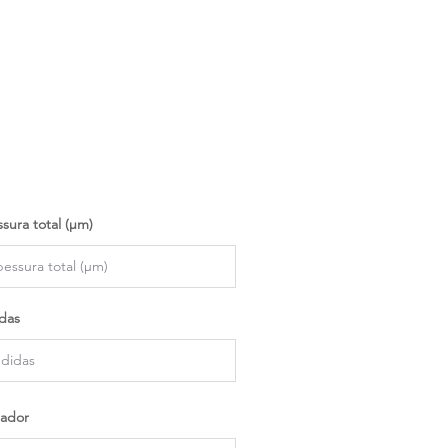
sura total (µm)
das
ador