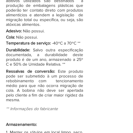
aditivos utilizados são destinados à
produção de embalagens plásticas que
poderão ter contato direto com produtos
alimentícios e atendem a legislação de
migração total ou específica, ou seja, são
atóxicas alimentos.
Adesivo:
Não possui.
Cola:
Não possui.
Temperatura de serviço:
-40ºC a 70ºC **
Durabilidade:
Salvo outra especificação
documentada, a durabilidade deste
produto é de um ano, armazenado a 25º
C e 50% de Umidade Relativa. **
Ressalvas de conversão:
Este produto
pode ser submetido à um processo de
rebobinamento com tencionamento
médio para que não ocorra migração de
cola. A bobina não deve ser apertada
pelo cliente a fim de criar maior rigidez da
mesma.
** Informações do fabricante
Armazenamento:
1. Manter os rótulos em local limpo, seco,