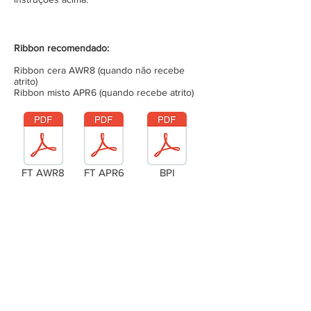
Ribbon recomendado:
Ribbon cera AWR8 (quando não recebe
atrito)
Ribbon misto APR6 (quando recebe atrito)
FT AWR8
FT APR6
BPI
Laudo Técnico
Metragem da bobina (completa)
Tensão da bobina