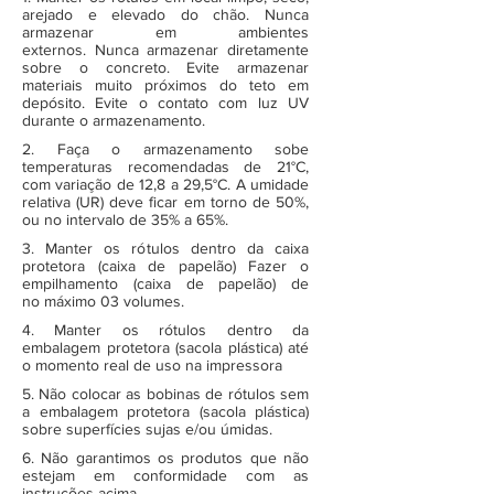
arejado e elevado do chão. Nunca
armazenar em ambientes
externos. Nunca armazenar diretamente
sobre o concreto. Evite armazenar
materiais muito próximos do teto em
depósito. Evite o contato com luz UV
durante o armazenamento.
2. Faça o armazenamento sobe
temperaturas recomendadas de 21°C,
com variação de 12,8 a 29,5°C. A umidade
relativa (UR) deve ficar em torno de 50%,
ou no intervalo de 35% a 65%.
3. Manter os rótulos dentro da caixa
protetora (caixa de papelão) Fazer o
empilhamento (caixa de papelão) de
no máximo 03 volumes.
4. Manter os rótulos dentro da
embalagem protetora (sacola plástica) até
o momento real de uso na impressora
5. Não colocar as bobinas de rótulos sem
a embalagem protetora (sacola plástica)
sobre superfícies sujas e/ou úmidas.
6. Não garantimos os produtos que não
estejam em conformidade com as
instruções acima.