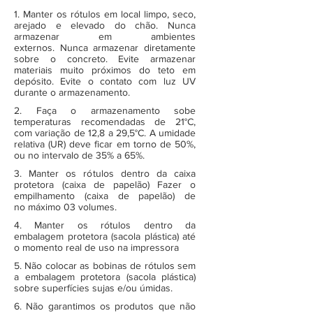
1. Manter os rótulos em local limpo, seco,
arejado e elevado do chão. Nunca
armazenar em ambientes
externos. Nunca armazenar diretamente
sobre o concreto. Evite armazenar
materiais muito próximos do teto em
depósito. Evite o contato com luz UV
durante o armazenamento.
2. Faça o armazenamento sobe
temperaturas recomendadas de 21°C,
com variação de 12,8 a 29,5°C. A umidade
relativa (UR) deve ficar em torno de 50%,
ou no intervalo de 35% a 65%.
3. Manter os rótulos dentro da caixa
protetora (caixa de papelão) Fazer o
empilhamento (caixa de papelão) de
no máximo 03 volumes.
4. Manter os rótulos dentro da
embalagem protetora (sacola plástica) até
o momento real de uso na impressora
5. Não colocar as bobinas de rótulos sem
a embalagem protetora (sacola plástica)
sobre superfícies sujas e/ou úmidas.
6. Não garantimos os produtos que não