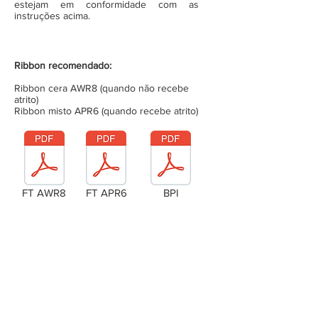
estejam em conformidade com as
instruções acima.
Ribbon recomendado:
Ribbon cera AWR8 (quando não recebe
atrito)
Ribbon misto APR6 (quando recebe atrito)
FT AWR8
FT APR6
BPI
Laudo Técnico
Metragem da bobina (completa)