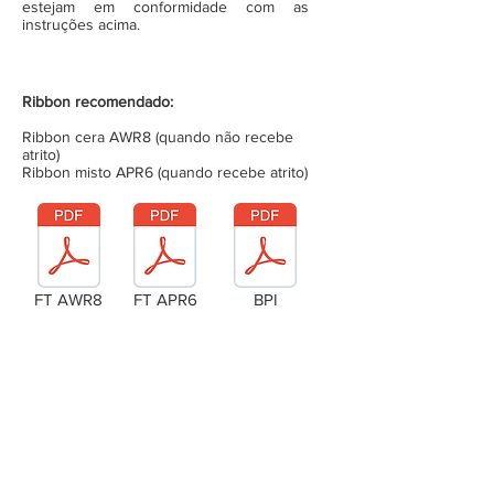
estejam em conformidade com as
instruções acima.
Ribbon recomendado:
Ribbon cera AWR8 (quando não recebe
atrito)
Ribbon misto APR6 (quando recebe atrito)
FT AWR8
FT APR6
BPI
Laudo Técnico
Metragem da bobina (completa)