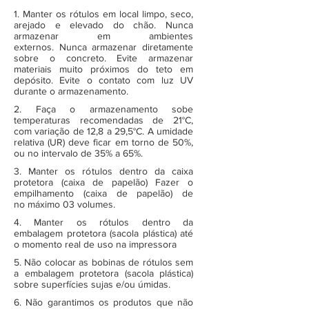
1. Manter os rótulos em local limpo, seco,
arejado e elevado do chão. Nunca
armazenar em ambientes
externos. Nunca armazenar diretamente
sobre o concreto. Evite armazenar
materiais muito próximos do teto em
depósito. Evite o contato com luz UV
durante o armazenamento.
2. Faça o armazenamento sobe
temperaturas recomendadas de 21°C,
com variação de 12,8 a 29,5°C. A umidade
relativa (UR) deve ficar em torno de 50%,
ou no intervalo de 35% a 65%.
3. Manter os rótulos dentro da caixa
protetora (caixa de papelão) Fazer o
empilhamento (caixa de papelão) de
no máximo 03 volumes.
4. Manter os rótulos dentro da
embalagem protetora (sacola plástica) até
o momento real de uso na impressora
5. Não colocar as bobinas de rótulos sem
a embalagem protetora (sacola plástica)
sobre superfícies sujas e/ou úmidas.
6. Não garantimos os produtos que não