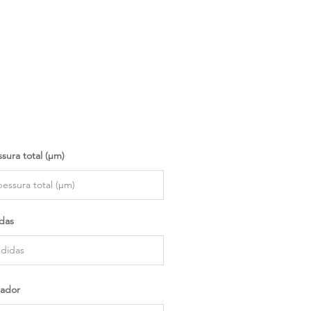
sura total (µm)
das
ador