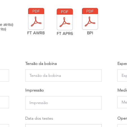
atrito)
ito)
FT AWR8
BPI
FT APR6
Tensão da bobina
Espes
Impressão
Medi
Data dos testes
Oper