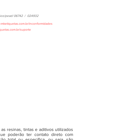
ico/pead/
06742
/
024932
w.mketiquetas.com.br/inconformidades
iquetas.com.br/suporte
 resinas, tintas e aditivos utilizados
ue poderão ter contato direto com
o total ou específica, ou seja, são