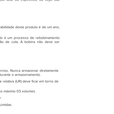
rabilidade deste produto é de um ano,
do à um processo de rebobinamento
ão de cola. A bobina não deve ser
ternos. Nunca armazenar diretamente
 durante o armazenamento.
relativa (UR) deve ficar em torno de
e no máximo 03 volumes.
a
 úmidas.