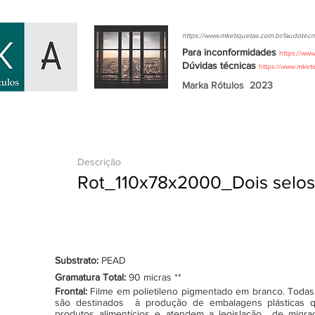
https://www.mketiquetas.com.br/laudotecn
Para inconformidades
https://ww
Dúvidas
técnicas
https://www.mket
Marka Rótulos
2023
Descrição
Rot_110x78x2000_Dois selos
Substrato:
PEAD
Gramatura Total:
90 micras **
Frontal:
Filme em polietileno pigmentado em branco. Todas as
são destinados à produção de embalagens plásticas q
produtos alimentícios e atendem a legislação de migraçã