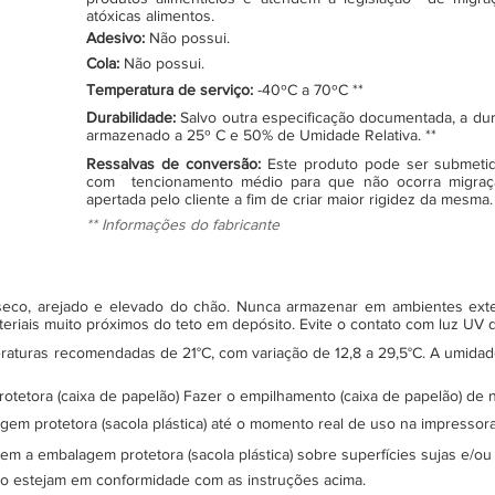
atóxicas alimentos.
Adesivo:
Não possui.
Cola:
Não possui.
Temperatura de serviço:
-40ºC a 70ºC **
Durabilidade:
Salvo outra especificação documentada, a du
armazenado a 25º C e 50% de Umidade Relativa. **
Ressalvas de conversão:
Este produto pode ser submeti
com tencionamento médio para que não ocorra migraç
apertada pelo cliente a fim de criar maior rigidez da mesma.
** Informações do fabricante
, seco, arejado e elevado do chão. Nunca armazenar em ambientes ex
teriais muito próximos do teto em depósito. Evite o contato com luz UV
turas recomendadas de 21°C, com variação de 12,8 a 29,5°C. A umidade 
protetora (caixa de papelão) Fazer o empilhamento (caixa de papelão) d
gem protetora (sacola plástica) até o momento real de uso na impressor
sem a embalagem protetora (sacola plástica) sobre superfícies sujas e/ou
ão estejam em conformidade com as instruções acima.