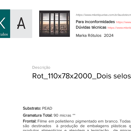
https://www.mketiquetas.com.br/laudotecn
Para inconformidades
https://ww
Dúvidas
técnicas
https://www.mket
Marka Rótulos
2024
Descrição
Rot_110x78x2000_Dois selos
Substrato:
PEAD
Gramatura Total:
90 micras **
Frontal:
Filme em polietileno pigmentado em branco. Todas as
são destinados à produção de embalagens plásticas q
produtos alimentícios e atendem a legislação de migraçã