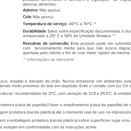
atóxicas alimentos.
Adesivo:
Não possui.
Cola:
Não possui.
Temperatura de serviço:
-40ºC a 70ºC **
Durabilidade:
Salvo outra especificação documentada, a du
armazenado a 25º C e 50% de Umidade Relativa. **
Ressalvas de conversão:
Este produto pode ser submeti
com tencionamento médio para que não ocorra migraç
apertada pelo cliente a fim de criar maior rigidez da mesma.
** Informações do fabricante
, seco, arejado e elevado do chão. Nunca armazenar em ambientes ex
teriais muito próximos do teto em depósito. Evite o contato com luz UV
turas recomendadas de 21°C, com variação de 12,8 a 29,5°C. A umidade 
protetora (caixa de papelão) Fazer o empilhamento (caixa de papelão) d
gem protetora (sacola plástica) até o momento real de uso na impressor
sem a embalagem protetora (sacola plástica) sobre superfícies sujas e/ou
ão estejam em conformidade com as instruções acima.