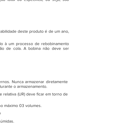
rabilidade deste produto é de um ano,
do à um processo de rebobinamento
ão de cola. A bobina não deve ser
ternos. Nunca armazenar diretamente
 durante o armazenamento.
relativa (UR) deve ficar em torno de
e no máximo 03 volumes.
a
 úmidas.