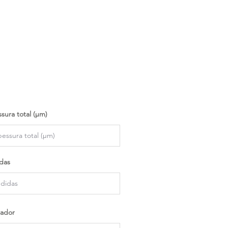
sura total (µm)
das
ador