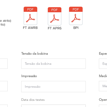
atrito)
ito)
FT AWR8
BPI
FT APR6
Tensão da bobina
Espes
Impressão
Medi
Data dos testes
Oper