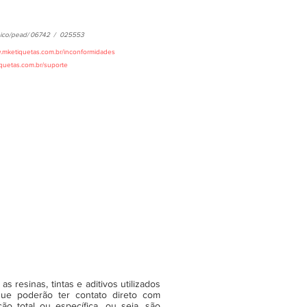
ico/pead/
06742
/
025553
w.mketiquetas.com.br/inconformidades
iquetas.com.br/suporte
 resinas, tintas e aditivos utilizados
ue poderão ter contato direto com
o total ou específica, ou seja, são