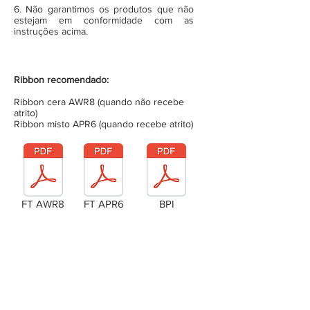
6. Não garantimos os produtos que não
estejam em conformidade com as
instruções acima.
Ribbon recomendado:
Ribbon cera AWR8 (quando não recebe
atrito)
Ribbon misto APR6 (quando recebe atrito)
FT AWR8
FT APR6
BPI
Laudo Técnico
Metragem da bobina (completa)