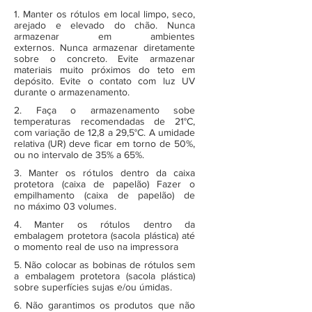
1. Manter os rótulos em local limpo, seco,
arejado e elevado do chão. Nunca
armazenar em ambientes
externos. Nunca armazenar diretamente
sobre o concreto. Evite armazenar
materiais muito próximos do teto em
depósito. Evite o contato com luz UV
durante o armazenamento.
2. Faça o armazenamento sobe
temperaturas recomendadas de 21°C,
com variação de 12,8 a 29,5°C. A umidade
relativa (UR) deve ficar em torno de 50%,
ou no intervalo de 35% a 65%.
3. Manter os rótulos dentro da caixa
protetora (caixa de papelão) Fazer o
empilhamento (caixa de papelão) de
no máximo 03 volumes.
4. Manter os rótulos dentro da
embalagem protetora (sacola plástica) até
o momento real de uso na impressora
5. Não colocar as bobinas de rótulos sem
a embalagem protetora (sacola plástica)
sobre superfícies sujas e/ou úmidas.
6. Não garantimos os produtos que não