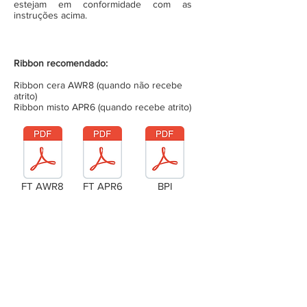
estejam em conformidade com as
instruções acima.
Ribbon recomendado:
Ribbon cera AWR8 (quando não recebe
atrito)
Ribbon misto APR6 (quando recebe atrito)
FT AWR8
FT APR6
BPI
Laudo Técnico
Metragem da bobina (completa)