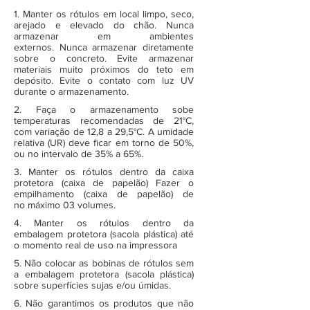
1. Manter os rótulos em local limpo, seco,
arejado e elevado do chão. Nunca
armazenar em ambientes
externos. Nunca armazenar diretamente
sobre o concreto. Evite armazenar
materiais muito próximos do teto em
depósito. Evite o contato com luz UV
durante o armazenamento.
2. Faça o armazenamento sobe
temperaturas recomendadas de 21°C,
com variação de 12,8 a 29,5°C. A umidade
relativa (UR) deve ficar em torno de 50%,
ou no intervalo de 35% a 65%.
3. Manter os rótulos dentro da caixa
protetora (caixa de papelão) Fazer o
empilhamento (caixa de papelão) de
no máximo 03 volumes.
4. Manter os rótulos dentro da
embalagem protetora (sacola plástica) até
o momento real de uso na impressora
5. Não colocar as bobinas de rótulos sem
a embalagem protetora (sacola plástica)
sobre superfícies sujas e/ou úmidas.
6. Não garantimos os produtos que não