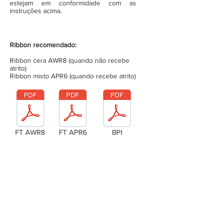
estejam em conformidade com as
instruções acima.
Ribbon recomendado:
Ribbon cera AWR8 (quando não recebe
atrito)
Ribbon misto APR6 (quando recebe atrito)
FT AWR8
FT APR6
BPI
Laudo Técnico
Metragem da bobina (completa)