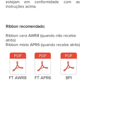
estejam em conformidade com as
instruções acima.
Ribbon recomendado:
Ribbon cera AWR8 (quando não recebe
atrito)
Ribbon misto APR6 (quando recebe atrito)
FT AWR8
FT APR6
BPI
Laudo Técnico
Metragem da bobina (completa)