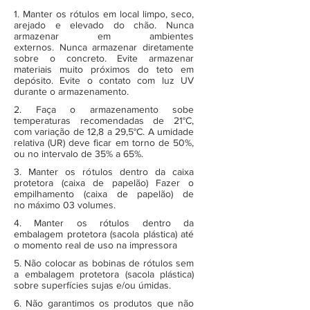
1. Manter os rótulos em local limpo, seco,
arejado e elevado do chão. Nunca
armazenar em ambientes
externos. Nunca armazenar diretamente
sobre o concreto. Evite armazenar
materiais muito próximos do teto em
depósito. Evite o contato com luz UV
durante o armazenamento.
2. Faça o armazenamento sobe
temperaturas recomendadas de 21°C,
com variação de 12,8 a 29,5°C. A umidade
relativa (UR) deve ficar em torno de 50%,
ou no intervalo de 35% a 65%.
3. Manter os rótulos dentro da caixa
protetora (caixa de papelão) Fazer o
empilhamento (caixa de papelão) de
no máximo 03 volumes.
4. Manter os rótulos dentro da
embalagem protetora (sacola plástica) até
o momento real de uso na impressora
5. Não colocar as bobinas de rótulos sem
a embalagem protetora (sacola plástica)
sobre superfícies sujas e/ou úmidas.
6. Não garantimos os produtos que não