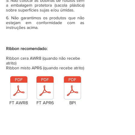
5. Não colocar as bobinas de rótulos sem
a embalagem protetora (sacola plástica)
sobre superfícies sujas e/ou úmidas.
6. Não garantimos os produtos que não
estejam em conformidade com as
instruções acima.
Ribbon recomendado:
Ribbon cera AWR8 (quando não recebe
atrito)
Ribbon misto APR6 (quando recebe atrito)
FT AWR8
FT APR6
BPI
Laudo Técnico
Metragem da bobina (completa)