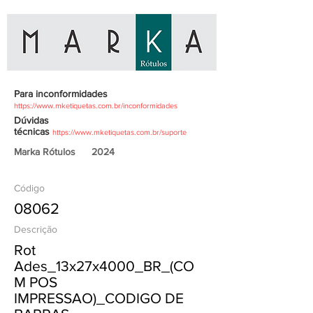
Para inconformidades
https://www.mketiquetas.com.br/inconformidades
Dúvidas
técnicas
https://www.mketiquetas.com.br/suporte
Marka Rótulos
2024
Código
08062
Descrição
Rot
Ades_13x27x4000_BR_(CO
M POS
IMPRESSAO)_CODIGO DE