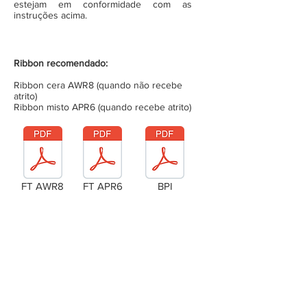
estejam em conformidade com as
instruções acima.
Ribbon recomendado:
Ribbon cera AWR8 (quando não recebe
atrito)
Ribbon misto APR6 (quando recebe atrito)
FT AWR8
FT APR6
BPI
Laudo Técnico
Metragem da bobina (completa)