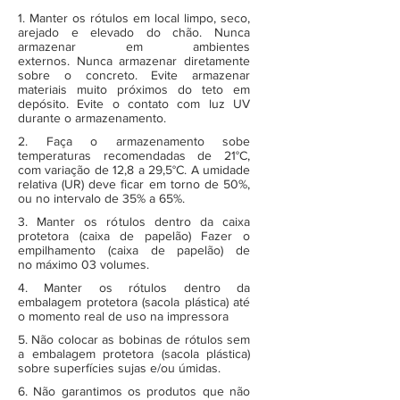
1. Manter os rótulos em local limpo, seco,
arejado e elevado do chão. Nunca
armazenar em ambientes
externos. Nunca armazenar diretamente
sobre o concreto. Evite armazenar
materiais muito próximos do teto em
depósito. Evite o contato com luz UV
durante o armazenamento.
2. Faça o armazenamento sobe
temperaturas recomendadas de 21°C,
com variação de 12,8 a 29,5°C. A umidade
relativa (UR) deve ficar em torno de 50%,
ou no intervalo de 35% a 65%.
3. Manter os rótulos dentro da caixa
protetora (caixa de papelão) Fazer o
empilhamento (caixa de papelão) de
no máximo 03 volumes.
4. Manter os rótulos dentro da
embalagem protetora (sacola plástica) até
o momento real de uso na impressora
5. Não colocar as bobinas de rótulos sem
a embalagem protetora (sacola plástica)
sobre superfícies sujas e/ou úmidas.
6. Não garantimos os produtos que não