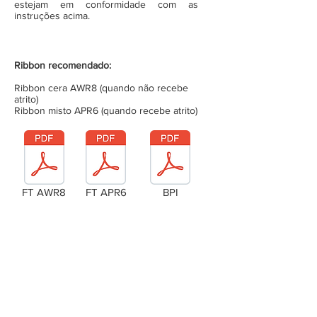
estejam em conformidade com as
instruções acima.
Ribbon recomendado:
Ribbon cera AWR8 (quando não recebe
atrito)
Ribbon misto APR6 (quando recebe atrito)
FT AWR8
FT APR6
BPI
Laudo Técnico
Metragem da bobina (completa)