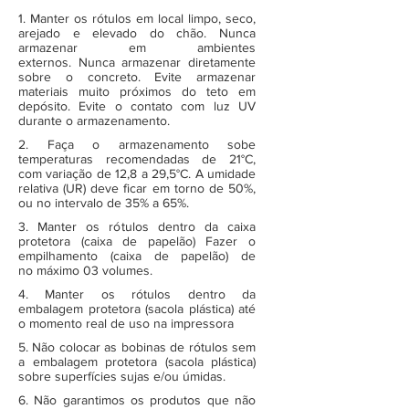
1. Manter os rótulos em local limpo, seco,
arejado e elevado do chão. Nunca
armazenar em ambientes
externos. Nunca armazenar diretamente
sobre o concreto. Evite armazenar
materiais muito próximos do teto em
depósito. Evite o contato com luz UV
durante o armazenamento.
2. Faça o armazenamento sobe
temperaturas recomendadas de 21°C,
com variação de 12,8 a 29,5°C. A umidade
relativa (UR) deve ficar em torno de 50%,
ou no intervalo de 35% a 65%.
3. Manter os rótulos dentro da caixa
protetora (caixa de papelão) Fazer o
empilhamento (caixa de papelão) de
no máximo 03 volumes.
4. Manter os rótulos dentro da
embalagem protetora (sacola plástica) até
o momento real de uso na impressora
5. Não colocar as bobinas de rótulos sem
a embalagem protetora (sacola plástica)
sobre superfícies sujas e/ou úmidas.
6. Não garantimos os produtos que não