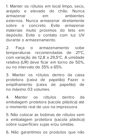
1. Manter os rótulos em local limpo, seco,
arejado e elevado do chão. Nunca
armazenar em ambientes
externos. Nunca armazenar diretamente
sobre o concreto. Evite armazenar
materiais muito próximos do teto em
depósito. Evite o contato com luz UV
durante o armazenamento.
2. Faça o armazenamento sobe
temperaturas recomendadas de 21°C,
com variação de 12,8 a 29,5°C. A umidade
relativa (UR) deve ficar em torno de 50%,
ou no intervalo de 35% a 65%.
3. Manter os rótulos dentro da caixa
protetora (caixa de papelão) Fazer o
empilhamento (caixa de papelão) de
no máximo 03 volumes.
4. Manter os rótulos dentro da
embalagem protetora (sacola plástica) até
o momento real de uso na impressora
5. Não colocar as bobinas de rótulos sem
a embalagem protetora (sacola plástica)
sobre superfícies sujas e/ou úmidas.
6. Não garantimos os produtos que não