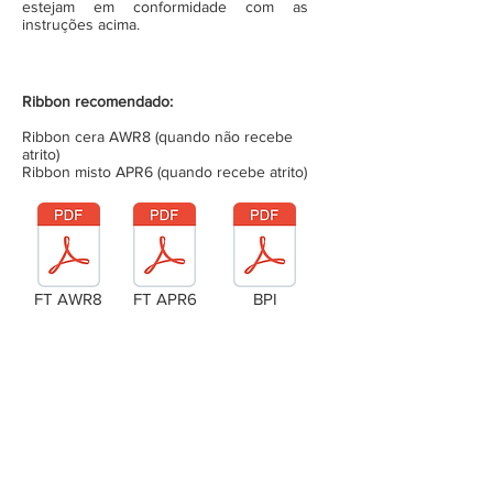
estejam em conformidade com as
instruções acima.
Ribbon recomendado:
Ribbon cera AWR8 (quando não recebe
atrito)
Ribbon misto APR6 (quando recebe atrito)
FT AWR8
FT APR6
BPI
Laudo Técnico
Metragem da bobina (completa)