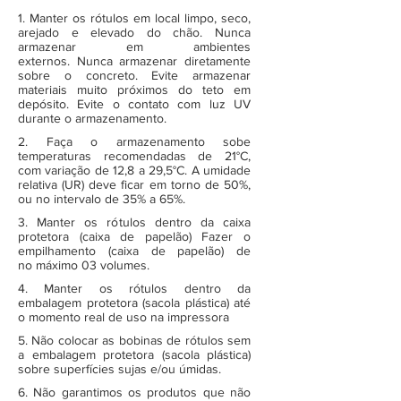
1. Manter os rótulos em local limpo, seco,
arejado e elevado do chão. Nunca
armazenar em ambientes
externos. Nunca armazenar diretamente
sobre o concreto. Evite armazenar
materiais muito próximos do teto em
depósito. Evite o contato com luz UV
durante o armazenamento.
2. Faça o armazenamento sobe
temperaturas recomendadas de 21°C,
com variação de 12,8 a 29,5°C. A umidade
relativa (UR) deve ficar em torno de 50%,
ou no intervalo de 35% a 65%.
3. Manter os rótulos dentro da caixa
protetora (caixa de papelão) Fazer o
empilhamento (caixa de papelão) de
no máximo 03 volumes.
4. Manter os rótulos dentro da
embalagem protetora (sacola plástica) até
o momento real de uso na impressora
5. Não colocar as bobinas de rótulos sem
a embalagem protetora (sacola plástica)
sobre superfícies sujas e/ou úmidas.
6. Não garantimos os produtos que não