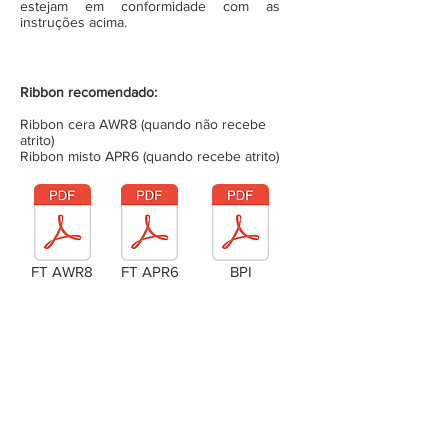
estejam em conformidade com as
instruções acima.
Ribbon recomendado:
Ribbon cera AWR8 (quando não recebe
atrito)
Ribbon misto APR6 (quando recebe atrito)
FT AWR8
FT APR6
BPI
Laudo Técnico
Metragem da bobina (completa)