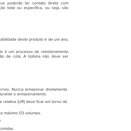
ue poderão ter contato direto com
o total ou específica, ou seja, são
rabilidade deste produto é de um ano,
do à um processo de rebobinamento
ão de cola. A bobina não deve ser
ternos. Nunca armazenar diretamente
 durante o armazenamento.
relativa (UR) deve ficar em torno de
e no máximo 03 volumes.
a
 úmidas.