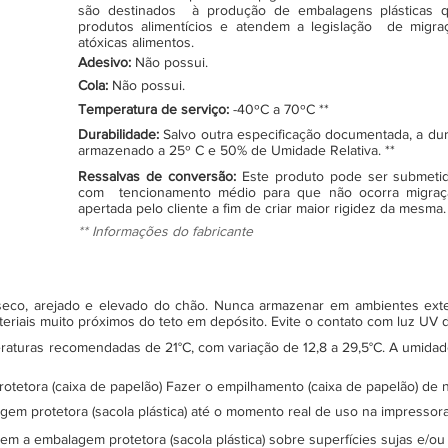
são destinados à produção de embalagens plásticas q
produtos alimentícios e atendem a legislação de migraçã
atóxicas alimentos.
Adesivo:
Não possui.
Cola:
Não possui.
Temperatura de serviço:
-40ºC a 70ºC **
Durabilidade:
Salvo outra especificação documentada, a du
armazenado a 25º C e 50% de Umidade Relativa. **
Ressalvas de conversão:
Este produto pode ser submeti
com tencionamento médio para que não ocorra migraç
apertada pelo cliente a fim de criar maior rigidez da mesma.
** Informações do fabricante
, seco, arejado e elevado do chão. Nunca armazenar em ambientes ex
teriais muito próximos do teto em depósito. Evite o contato com luz UV
turas recomendadas de 21°C, com variação de 12,8 a 29,5°C. A umidade 
protetora (caixa de papelão) Fazer o empilhamento (caixa de papelão) d
gem protetora (sacola plástica) até o momento real de uso na impressor
sem a embalagem protetora (sacola plástica) sobre superfícies sujas e/ou