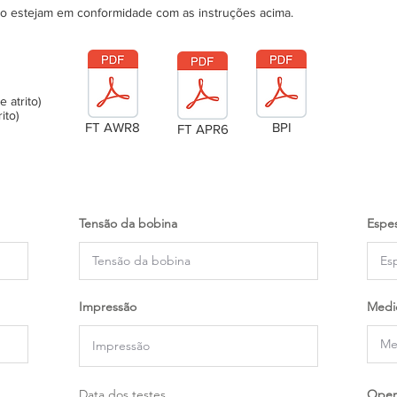
ão estejam em conformidade com as instruções acima.
atrito)
ito)
FT AWR8
BPI
FT APR6
Tensão da bobina
Espes
Impressão
Medi
Data dos testes
Oper