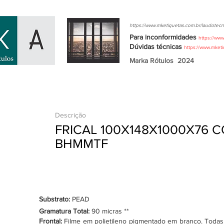
https://www.mketiquetas.com.br/laudotecn
Para inconformidades
https://ww
Dúvidas
técnicas
https://www.mket
Marka Rótulos
2024
Descrição
FRICAL 100X148X1000X76 
BHMMTF
Substrato:
PEAD
Gramatura Total:
90 micras **
Frontal:
Filme em polietileno pigmentado em branco. Todas as