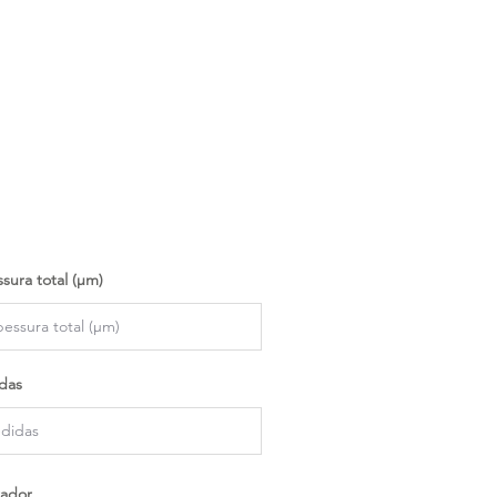
sura total (µm)
das
ador