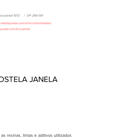
ico/pead/
1072
/
OP 266-001
w.mketiquetas.com.br/inconformidades
iquetas.com.br/suporte
COSTELA JANELA
 resinas, tintas e aditivos utilizados