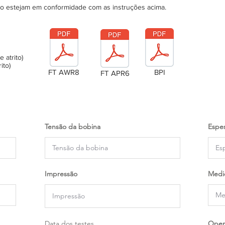
ão estejam em conformidade com as instruções acima.
atrito)
ito)
FT AWR8
BPI
FT APR6
Tensão da bobina
Espes
Impressão
Medi
Data dos testes
Oper