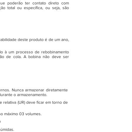
ue poderão ter contato direto com
o total ou específica, ou seja, são
rabilidade deste produto é de um ano,
do à um processo de rebobinamento
ão de cola. A bobina não deve ser
ternos. Nunca armazenar diretamente
 durante o armazenamento.
relativa (UR) deve ficar em torno de
e no máximo 03 volumes.
a
 úmidas.