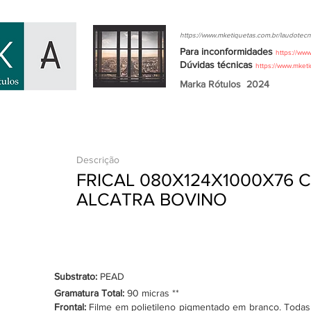
https://www.mketiquetas.com.br/laudotecn
Para inconformidades
https://ww
Dúvidas
técnicas
https://www.mket
Marka Rótulos
2024
Descrição
FRICAL 080X124X1000X76
ALCATRA BOVINO
Substrato:
PEAD
Gramatura Total:
90 micras **
Frontal:
Filme em polietileno pigmentado em branco. Todas as