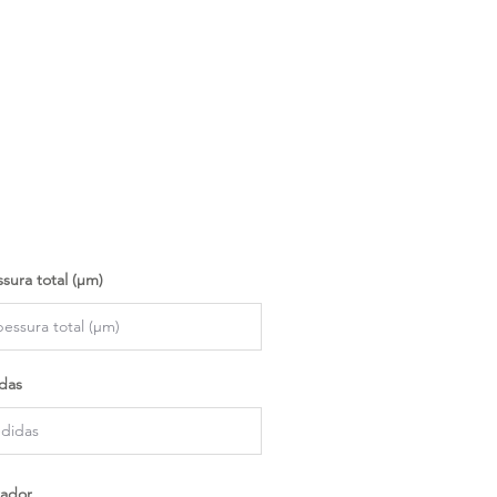
sura total (µm)
das
ador