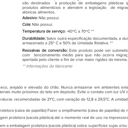
são destinados à produção de embalagens plásticas q
produtos alimentícios e atendem a legislação de migraçã
atóxicas alimentos.
Adesivo:
Não possui.
Cola:
Não possui.
Temperatura de serviço:
-40ºC a 70ºC **
Durabilidade:
Salvo outra especificação documentada, a du
armazenado a 25º C e 50% de Umidade Relativa. **
Ressalvas de conversão:
Este produto pode ser submeti
com tencionamento médio para que não ocorra migraç
apertada pelo cliente a fim de criar maior rigidez da mesma.
** Informações do fabricante
, seco, arejado e elevado do chão. Nunca armazenar em ambientes ex
teriais muito próximos do teto em depósito. Evite o contato com luz UV
turas recomendadas de 21°C, com variação de 12,8 a 29,5°C. A umidade 
protetora (caixa de papelão) Fazer o empilhamento (caixa de papelão) d
gem protetora (sacola plástica) até o momento real de uso na impressor
sem a embalagem protetora (sacola plástica) sobre superfícies sujas e/ou