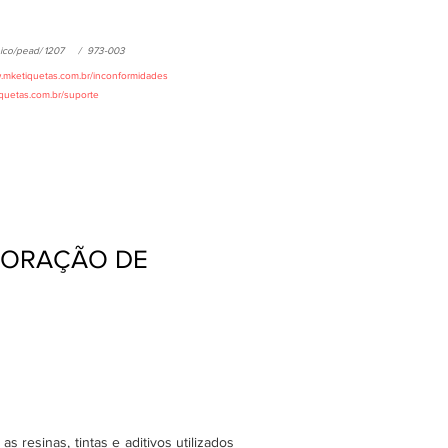
ico/pead/
1207
/
973-003
w.mketiquetas.com.br/inconformidades
iquetas.com.br/suporte
 CORAÇÃO DE
 resinas, tintas e aditivos utilizados