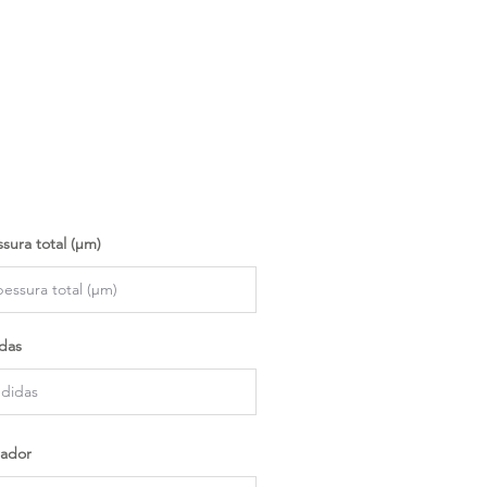
sura total (µm)
das
ador