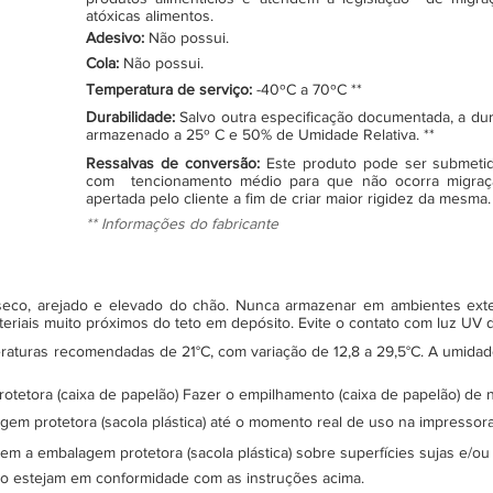
atóxicas alimentos.
Adesivo:
Não possui.
Cola:
Não possui.
Temperatura de serviço:
-40ºC a 70ºC **
Durabilidade:
Salvo outra especificação documentada, a du
armazenado a 25º C e 50% de Umidade Relativa. **
Ressalvas de conversão:
Este produto pode ser submeti
com tencionamento médio para que não ocorra migraç
apertada pelo cliente a fim de criar maior rigidez da mesma.
** Informações do fabricante
, seco, arejado e elevado do chão. Nunca armazenar em ambientes ex
teriais muito próximos do teto em depósito. Evite o contato com luz UV
turas recomendadas de 21°C, com variação de 12,8 a 29,5°C. A umidade 
protetora (caixa de papelão) Fazer o empilhamento (caixa de papelão) d
gem protetora (sacola plástica) até o momento real de uso na impressor
sem a embalagem protetora (sacola plástica) sobre superfícies sujas e/ou
ão estejam em conformidade com as instruções acima.