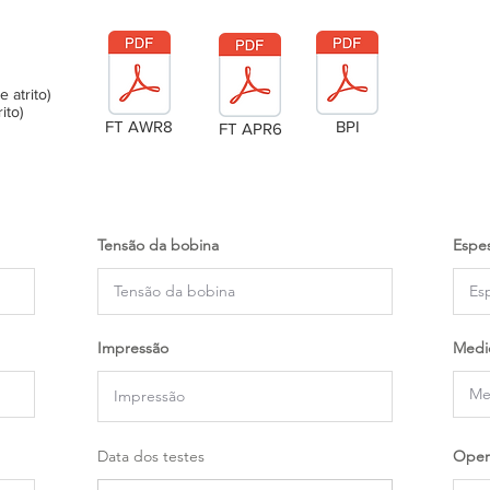
atrito)
ito)
FT AWR8
BPI
FT APR6
Tensão da bobina
Espes
Impressão
Medi
Data dos testes
Oper