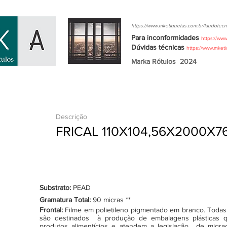
https://www.mketiquetas.com.br/laudotecn
Para inconformidades
https://ww
Dúvidas
técnicas
https://www.mket
Marka Rótulos
2024
Descrição
FRICAL 110X104,56X2000X7
Substrato:
PEAD
Gramatura Total:
90 micras **
Frontal:
Filme em polietileno pigmentado em branco. Todas as
são destinados à produção de embalagens plásticas q
produtos alimentícios e atendem a legislação de migraçã