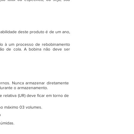
rabilidade deste produto é de um ano,
do à um processo de rebobinamento
ão de cola. A bobina não deve ser
ternos. Nunca armazenar diretamente
 durante o armazenamento.
relativa (UR) deve ficar em torno de
e no máximo 03 volumes.
a
 úmidas.