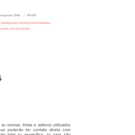
ico/pead/
1266
/
741-001
w.mketiquetas.com.br/inconformidades
iquetas.com.br/suporte
6
 resinas, tintas e aditivos utilizados
ue poderão ter contato direto com
o total ou específica, ou seja, são