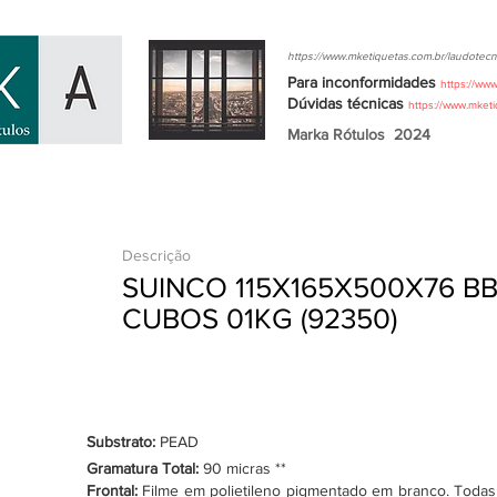
https://www.mketiquetas.com.br/laudotecn
Para inconformidades
https://ww
Dúvidas
técnicas
https://www.mket
Marka Rótulos
2024
Descrição
SUINCO 115X165X500X76 
CUBOS 01KG (92350)
Substrato:
PEAD
Gramatura Total:
90 micras **
Frontal:
Filme em polietileno pigmentado em branco. Todas as