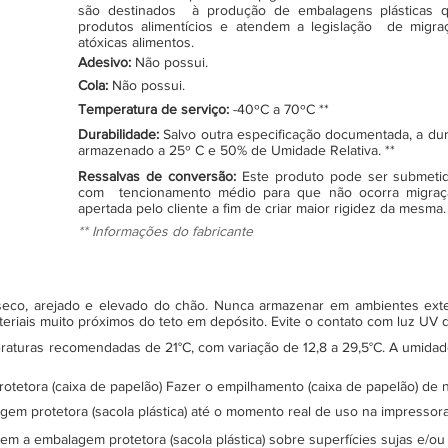
são destinados à produção de embalagens plásticas q
produtos alimentícios e atendem a legislação de migraçã
atóxicas alimentos.
Adesivo:
Não possui.
Cola:
Não possui.
Temperatura de serviço:
-40ºC a 70ºC **
Durabilidade:
Salvo outra especificação documentada, a du
armazenado a 25º C e 50% de Umidade Relativa. **
Ressalvas de conversão:
Este produto pode ser submeti
com tencionamento médio para que não ocorra migraç
apertada pelo cliente a fim de criar maior rigidez da mesma.
** Informações do fabricante
, seco, arejado e elevado do chão. Nunca armazenar em ambientes ex
teriais muito próximos do teto em depósito. Evite o contato com luz UV
turas recomendadas de 21°C, com variação de 12,8 a 29,5°C. A umidade 
protetora (caixa de papelão) Fazer o empilhamento (caixa de papelão) d
gem protetora (sacola plástica) até o momento real de uso na impressor
sem a embalagem protetora (sacola plástica) sobre superfícies sujas e/ou