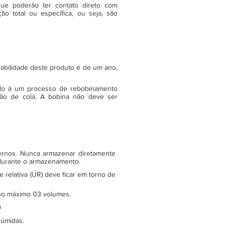
ue poderão ter contato direto com
o total ou específica, ou seja, são
rabilidade deste produto é de um ano,
do à um processo de rebobinamento
ão de cola. A bobina não deve ser
ternos. Nunca armazenar diretamente
 durante o armazenamento.
relativa (UR) deve ficar em torno de
e no máximo 03 volumes.
a
 úmidas.