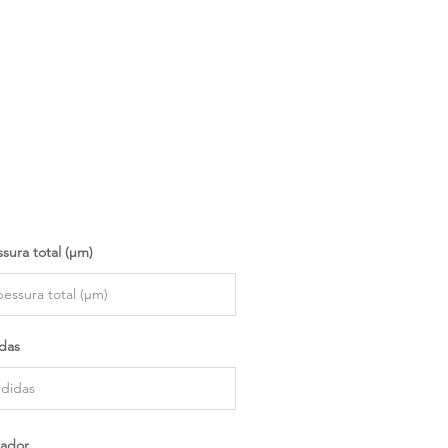
sura total (µm)
das
ador