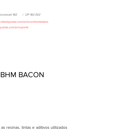
ico/pead/
182
/
OP 182-002
w.mketiquetas.com.br/inconformidades
iquetas.com.br/suporte
BBBHM BACON
 resinas, tintas e aditivos utilizados