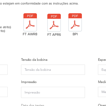
ão estejam em conformidade com as instruções acima.
atrito)
ito)
FT AWR8
BPI
FT APR6
Tensão da bobina
Espes
Impressão
Medi
Data dos testes
Oper