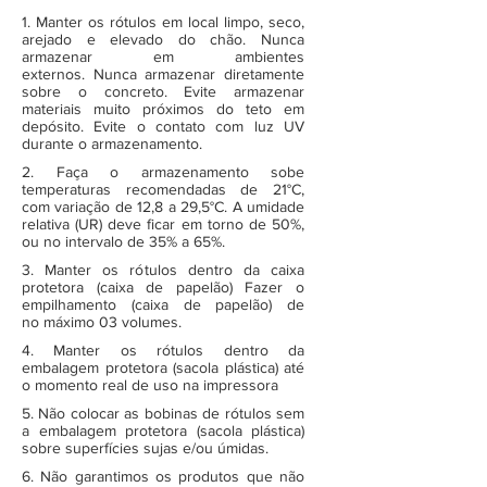
1. Manter os rótulos em local limpo, seco,
arejado e elevado do chão. Nunca
armazenar em ambientes
externos. Nunca armazenar diretamente
sobre o concreto. Evite armazenar
materiais muito próximos do teto em
depósito. Evite o contato com luz UV
durante o armazenamento.
2. Faça o armazenamento sobe
temperaturas recomendadas de 21°C,
com variação de 12,8 a 29,5°C. A umidade
relativa (UR) deve ficar em torno de 50%,
ou no intervalo de 35% a 65%.
3. Manter os rótulos dentro da caixa
protetora (caixa de papelão) Fazer o
empilhamento (caixa de papelão) de
no máximo 03 volumes.
4. Manter os rótulos dentro da
embalagem protetora (sacola plástica) até
o momento real de uso na impressora
5. Não colocar as bobinas de rótulos sem
a embalagem protetora (sacola plástica)
sobre superfícies sujas e/ou úmidas.
6. Não garantimos os produtos que não