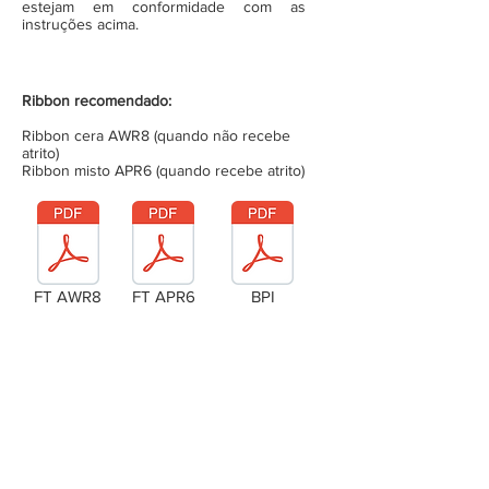
estejam em conformidade com as
instruções acima.
Ribbon recomendado:
Ribbon cera AWR8 (quando não recebe
atrito)
Ribbon misto APR6 (quando recebe atrito)
FT AWR8
FT APR6
BPI
Laudo Técnico
Metragem da bobina (completa)