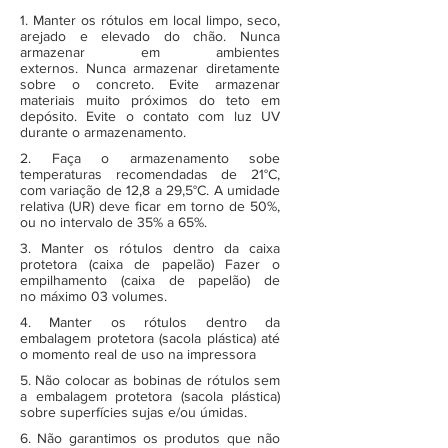
1. Manter os rótulos em local limpo, seco,
arejado e elevado do chão. Nunca
armazenar em ambientes
externos. Nunca armazenar diretamente
sobre o concreto. Evite armazenar
materiais muito próximos do teto em
depósito. Evite o contato com luz UV
durante o armazenamento.
2. Faça o armazenamento sobe
temperaturas recomendadas de 21°C,
com variação de 12,8 a 29,5°C. A umidade
relativa (UR) deve ficar em torno de 50%,
ou no intervalo de 35% a 65%.
3. Manter os rótulos dentro da caixa
protetora (caixa de papelão) Fazer o
empilhamento (caixa de papelão) de
no máximo 03 volumes.
4. Manter os rótulos dentro da
embalagem protetora (sacola plástica) até
o momento real de uso na impressora
5. Não colocar as bobinas de rótulos sem
a embalagem protetora (sacola plástica)
sobre superfícies sujas e/ou úmidas.
6. Não garantimos os produtos que não