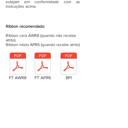
estejam em conformidade com as
instruções acima.
Ribbon recomendado:
Ribbon cera AWR8 (quando não recebe
atrito)
Ribbon misto APR6 (quando recebe atrito)
FT AWR8
FT APR6
BPI
Laudo Técnico
Metragem da bobina (completa)