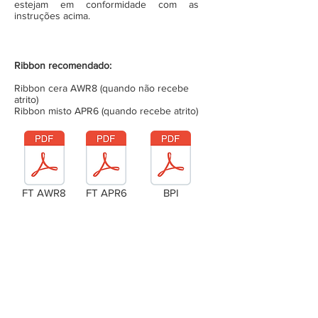
estejam em conformidade com as
instruções acima.
Ribbon recomendado:
Ribbon cera AWR8 (quando não recebe
atrito)
Ribbon misto APR6 (quando recebe atrito)
FT AWR8
FT APR6
BPI
Laudo Técnico
Metragem da bobina (completa)