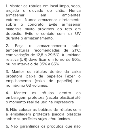
1. Manter os rótulos em local limpo, seco,
arejado e elevado do chão. Nunca
armazenar em ambientes
externos. Nunca armazenar diretamente
sobre o concreto. Evite armazenar
materiais muito próximos do teto em
depósito. Evite o contato com luz UV
durante o armazenamento.
2. Faça o armazenamento sobe
temperaturas recomendadas de 21°C,
com variação de 12,8 a 29,5°C. A umidade
relativa (UR) deve ficar em torno de 50%,
ou no intervalo de 35% a 65%.
3. Manter os rótulos dentro da caixa
protetora (caixa de papelão) Fazer o
empilhamento (caixa de papelão) de
no máximo 03 volumes.
4. Manter os rótulos dentro da
embalagem protetora (sacola plástica) até
o momento real de uso na impressora
5. Não colocar as bobinas de rótulos sem
a embalagem protetora (sacola plástica)
sobre superfícies sujas e/ou úmidas.
6. Não garantimos os produtos que não