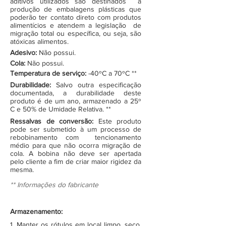
aditivos utilizados são destinados à
produção de embalagens plásticas que
poderão ter contato direto com produtos
alimentícios e atendem a legislação de
migração total ou específica, ou seja, são
atóxicas alimentos.
Adesivo:
Não possui.
Cola:
Não possui.
Temperatura de serviço:
-40ºC a 70ºC **
Durabilidade:
Salvo outra especificação
documentada, a durabilidade deste
produto é de um ano, armazenado a 25º
C e 50% de Umidade Relativa. **
Ressalvas de conversão:
Este produto
pode ser submetido à um processo de
rebobinamento com tencionamento
médio para que não ocorra migração de
cola. A bobina não deve ser apertada
pelo cliente a fim de criar maior rigidez da
mesma.
** Informações do fabricante
Armazenamento:
1. Manter os rótulos em local limpo, seco,