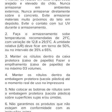
arejado e elevado do chão. Nunca
armazenar em ambientes
externos. Nunca armazenar diretamente
sobre o concreto. Evite armazenar
materiais muito próximos do teto em
depósito. Evite o contato com luz UV
durante o armazenamento.
2. Faça o armazenamento sobe
temperaturas recomendadas de 21°C,
com variação de 12,8 a 29,5°C. A umidade
relativa (UR) deve ficar em torno de 50%,
ou no intervalo de 35% a 65%.
3. Manter os rótulos dentro da caixa
protetora (caixa de papelão) Fazer o
empilhamento (caixa de papelão) de
no máximo 03 volumes.
4. Manter os rótulos dentro da
embalagem protetora (sacola plástica) até
o momento real de uso na impressora
5. Não colocar as bobinas de rótulos sem
a embalagem protetora (sacola plástica)
sobre superfícies sujas e/ou úmidas.
6. Não garantimos os produtos que não
estejam em conformidade com as
instruções acima.