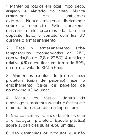
1. Manter os rótulos em local limpo, seco,
arejado e elevado do chão. Nunca
armazenar em ambientes
externos. Nunca armazenar diretamente
sobre o concreto. Evite armazenar
materiais muito próximos do teto em
depósito. Evite o contato com luz UV
durante o armazenamento.
2. Faça o armazenamento sobe
temperaturas recomendadas de 21°C,
com variação de 12,8 a 29,5°C. A umidade
relativa (UR) deve ficar em torno de 50%,
ou no intervalo de 35% a 65%.
3. Manter os rótulos dentro da caixa
protetora (caixa de papelão) Fazer o
empilhamento (caixa de papelão) de
no máximo 03 volumes.
4. Manter os rótulos dentro da
embalagem protetora (sacola plástica) até
o momento real de uso na impressora
5. Não colocar as bobinas de rótulos sem
a embalagem protetora (sacola plástica)
sobre superfícies sujas e/ou úmidas.
6. Não garantimos os produtos que não