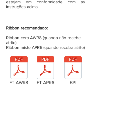
estejam em conformidade com as
instruções acima.
Ribbon recomendado:
Ribbon cera AWR8 (quando não recebe
atrito)
Ribbon misto APR6 (quando recebe atrito)
FT AWR8
FT APR6
BPI
Laudo Técnico
Metragem da bobina (completa)