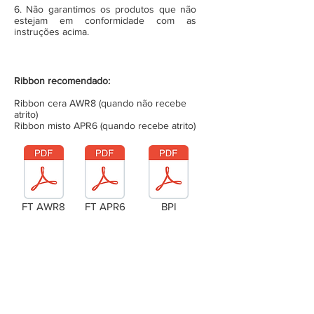
6. Não garantimos os produtos que não
estejam em conformidade com as
instruções acima.
Ribbon recomendado:
Ribbon cera AWR8 (quando não recebe
atrito)
Ribbon misto APR6 (quando recebe atrito)
FT AWR8
FT APR6
BPI
Laudo Técnico
Metragem da bobina (completa)