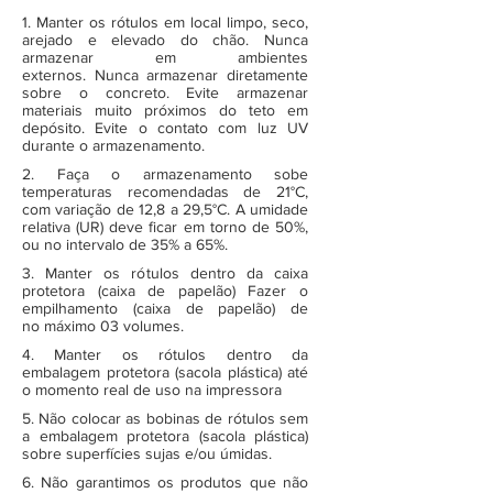
1. Manter os rótulos em local limpo, seco,
arejado e elevado do chão. Nunca
armazenar em ambientes
externos. Nunca armazenar diretamente
sobre o concreto. Evite armazenar
materiais muito próximos do teto em
depósito. Evite o contato com luz UV
durante o armazenamento.
2. Faça o armazenamento sobe
temperaturas recomendadas de 21°C,
com variação de 12,8 a 29,5°C. A umidade
relativa (UR) deve ficar em torno de 50%,
ou no intervalo de 35% a 65%.
3. Manter os rótulos dentro da caixa
protetora (caixa de papelão) Fazer o
empilhamento (caixa de papelão) de
no máximo 03 volumes.
4. Manter os rótulos dentro da
embalagem protetora (sacola plástica) até
o momento real de uso na impressora
5. Não colocar as bobinas de rótulos sem
a embalagem protetora (sacola plástica)
sobre superfícies sujas e/ou úmidas.
6. Não garantimos os produtos que não