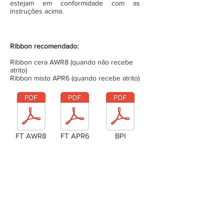
estejam em conformidade com as
instruções acima.
Ribbon recomendado:
Ribbon cera AWR8 (quando não recebe
atrito)
Ribbon misto APR6 (quando recebe atrito)
FT AWR8
FT APR6
BPI
Laudo Técnico
Metragem da bobina (completa)